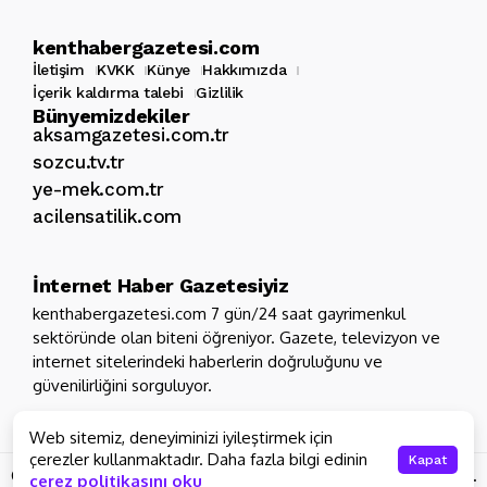
kenthabergazetesi.com
İletişim
KVKK
Künye
Hakkımızda
İçerik kaldırma talebi
Gizlilik
Bünyemizdekiler
aksamgazetesi.com.tr
sozcu.tv.tr
ye-mek.com.tr
acilensatilik.com
İnternet Haber Gazetesiyiz
kenthabergazetesi.com 7 gün/24 saat gayrimenkul
sektöründe olan biteni öğreniyor. Gazete, televizyon ve
internet sitelerindeki haberlerin doğruluğunu ve
güvenilirliğini sorguluyor.
Web sitemiz, deneyiminizi iyileştirmek için
çerezler kullanmaktadır. Daha fazla bilgi edinin
Kapat
Copyright 2026 - Tüm hakları saklıdır
kenthabergazetesi.com.
çerez politikasını oku