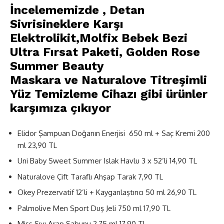
İncelememizde ,
Detan
Sivrisineklere Karşı
Elektrolikit
,
Molfix Bebek Bezi
Ultra Fırsat Paketi
,
Golden Rose
Summer Beauty
Maskara
ve
Naturalove Titreşimli
Yüz Temizleme Cihazı
gibi ürünler
karşımıza çıkıyor
Elidor Şampuan Doğanın Enerjisi 650 ml + Saç Kremi 200
ml 23,90 TL
Uni Baby Sweet Summer Islak Havlu 3 x 52’li 14,90 TL
Naturalove Çift Taraflı Ahşap Tarak 7,90 TL
Okey Prezervatif 12’li + Kayganlaştırıcı 50 ml 26,90 TL
Palmolive Men Sport Duş Jeli 750 ml 17,90 TL
Miss Sıvı Arap Sabunu 2,75 ml 17,90 TL