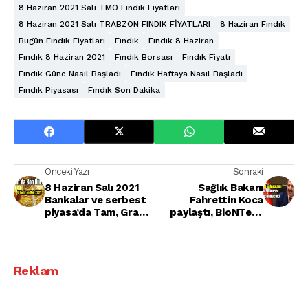
8 Haziran 2021 Salı TMO Fındık Fiyatları
8 Haziran 2021 Salı TRABZON FINDIK FİYATLARI
8 Haziran Fındık
Bugün Fındık Fiyatları
Fındık
Fındık 8 Haziran
Fındık 8 Haziran 2021
Fındık Borsası
Fındık Fiyatı
Fındık Güne Nasıl Başladı
Fındık Haftaya Nasıl Başladı
Fındık Piyasası
Fındık Son Dakika
Önceki Yazı
Sonraki
8 Haziran Salı 2021
Sağlık Bakanı
Bankalar ve serbest
Fahrettin Koca
piyasa’da Tam, Gram
paylaştı, BioNTech
ve Çeyrek Altın
aşısını Aile hekimleri
fiyatları
de yapabilecek!
Reklam