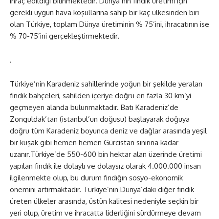
ihraç edildiği bilinmektedir. Dünya’nın fındık üretimi için
gerekli uygun hava koşullarına sahip bir kaç ülkesinden biri
olan Türkiye
,
toplam Dünya üretiminin % 75’ini, ihracatının ise
% 70-75’ini gerçekleştirmektedir
.
.
Türkiye’nin Karadeniz sahillerinde yoğun bir şekilde yeralan
fındık bahçeleri, sahilden içeriye doğru en fazla 30 km’yi
geçmeyen alanda bulunmaktadır
.
Batı Karadeniz’de
Zonguldak’tan (istanbul’un doğusu) başlayarak doğuya
doğru tüm Karadeniz boyunca deniz ve dağlar arasında yeşil
bir kuşak gibi hemen hemen Gürcistan sınırına kadar
uzanır.Türkiye’de 550-600 bin hektar alan üzerinde üretimi
yapılan fındık ile dolaylı ve dolaysız olarak 4.000.000 insan
ilgilenmekte olup, bu durum fındığın sosyo-ekonomik
önemini artırmaktadır. Türkiye’nin Dünya’daki diğer fındık
üreten ülkeler arasında, üstün kalitesi nedeniyle seçkin bir
yeri olup, üretim ve ihracatta liderliğini sürdürmeye devam