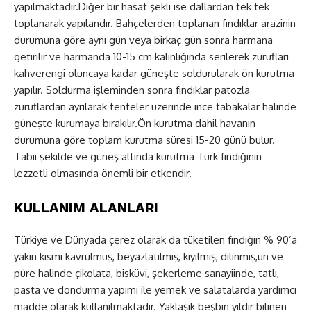
yapılmaktadır.Diğer bir hasat şekli ise dallardan tek tek
toplanarak yapılandır. Bahçelerden toplanan fındıklar arazinin
durumuna göre aynı gün veya birkaç gün sonra harmana
getirilir ve harmanda 10-15 cm kalınlığında serilerek zurufları
kahverengi oluncaya kadar güneşte soldurularak ön kurutma
yapılır. Soldurma işleminden sonra fındıklar patozla
zuruflardan ayrılarak tenteler üzerinde ince tabakalar halinde
güneşte kurumaya bırakılır.Ön kurutma dahil havanın
durumuna göre toplam kurutma süresi 15-20 günü bulur.
Tabii şekilde ve güneş altında kurutma Türk fındığının
lezzetli olmasında önemli bir etkendir.
KULLANIM ALANLARI
Türkiye ve Dünyada çerez olarak da tüketilen fındığın % 90’a
yakın kısmı kavrulmuş, beyazlatılmış, kıyılmış, dilinmiş,un ve
püre halinde çikolata, bisküvi, şekerleme sanayiinde, tatlı,
pasta ve dondurma yapımı ile yemek ve salatalarda yardımcı
madde olarak kullanılmaktadır. Yaklaşık beşbin yıldır bilinen