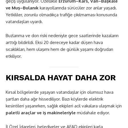
geçiş uygulanıyor. Özellikle
Erzurum–Kars, Van–Başkale
ve Muş–Bulanık
karayollarında sürücüler zor anlar yaşadı.
Yetkililer, zorunlu olmadıkça trafiğe çıkılmaması konusunda
vatandaşları uyardı.
Buzlanma ve don riski nedeniyle gece saatlerinde kazaların
arttığı bildirildi. Eksi 20 dereceye kadar düşen hava
sıcaklıkları, hem ulaşımı hem de günlük yaşamı doğrudan
etkiliyor.
KIRSALDA HAYAT DAHA ZOR
Kırsal bölgelerde yaşayan vatandaşlar için olumsuz hava
şartları daha ağır hissediliyor. Bazı köylerde elektrik
kesintileri yaşanırken, sağlık ekipleri acil vakalara ulaşmak için
paletli araçlar ve iş makineleriyle
müdahale ediyor.
İl Özel İdareleri, belediyeler ve AFAD ekipleri karla