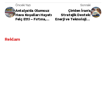
Önceki Yazı
Sonraki
Antalya’da Olumsuz
Çin’den İran’a
Hava Koşulları Hayatı
Stratejik Destek:
Felç Etti – Fırtına,
Enerji ve Teknolojide
Sağanak, Hortum ve
Dev İş Birliği!
Yerel Hasar!
Reklam