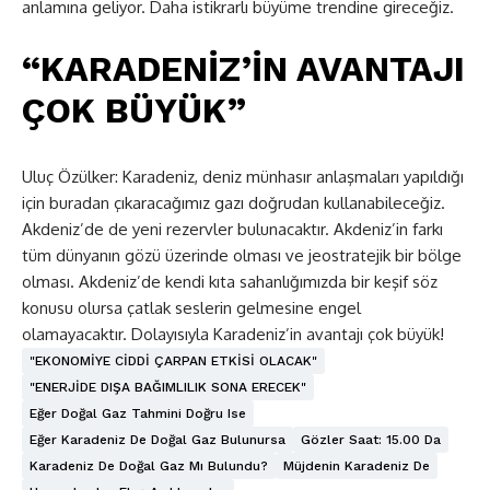
anlamına geliyor. Daha istikrarlı büyüme trendine gireceğiz.
“KARADENİZ’İN AVANTAJI
ÇOK BÜYÜK”
Uluç Özülker: Karadeniz, deniz münhasır anlaşmaları yapıldığı
için buradan çıkaracağımız gazı doğrudan kullanabileceğiz.
Akdeniz’de de yeni rezervler bulunacaktır. Akdeniz’in farkı
tüm dünyanın gözü üzerinde olması ve jeostratejik bir bölge
olması. Akdeniz’de kendi kıta sahanlığımızda bir keşif söz
konusu olursa çatlak seslerin gelmesine engel
olamayacaktır. Dolayısıyla Karadeniz’in avantajı çok büyük!
"EKONOMİYE CİDDİ ÇARPAN ETKİSİ OLACAK"
"ENERJİDE DIŞA BAĞIMLILIK SONA ERECEK"
Eğer Doğal Gaz Tahmini Doğru Ise
Eğer Karadeniz De Doğal Gaz Bulunursa
Gözler Saat: 15.00 Da
Karadeniz De Doğal Gaz Mı Bulundu?
Müjdenin Karadeniz De