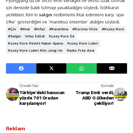
Pyongyang’da bir tecrit emri verdiğini ve virüsü uzak tutmak
için denizde balık tutmayı yasakladığını söyledi. İstihbarat
yetkilileri, Kim’in
salgın
tedbirlerini ihlal edenlere karşı ‘aşırı
öfke’ gösterdiğini ve ‘mantıksız önlemler’ aldığını söyledi.
#çin
#ihlal
#infaz
#Karantina
#Korona Virüs
#kuzey Kore
#salgın
Infaz Edildi
Kuzey Kore De
Kuzey Kore Devlet Haber Ajansı
Kuzey Kore Lideri
Kuzey Kore Lideri Kim Jong-Un
Radio Free Asia
Önceki Yazı
Sonraki
Türkiye'deki havucun
Trump Emir verdi,
yüzde 70'i Oradan
ABD O ülkeden
karşılanıyor!
çekiliyor!
Reklam