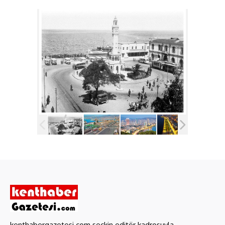
kenthabergazetesi.com seçkin editör kadrosuyla