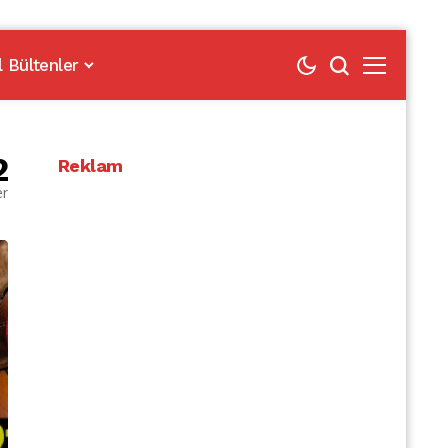
l Bültenler
2
Reklam
er