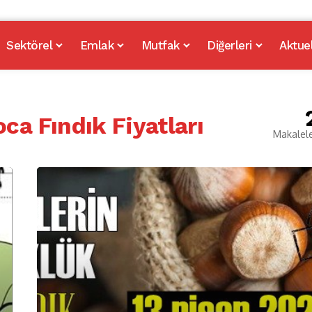
Sektörel
Emlak
Mutfak
Diğerleri
Aktue
ca Fındık Fiyatları
Makalel