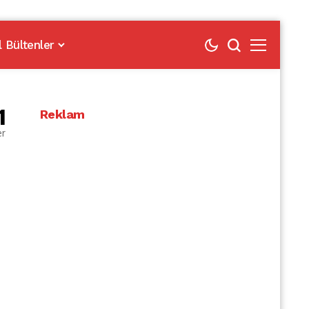
l Bültenler
1
Reklam
er