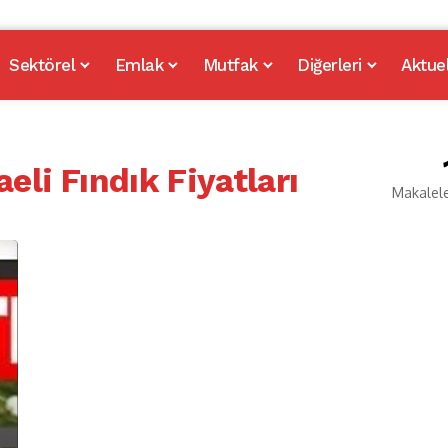
Sektörel
Emlak
Mutfak
Diğerleri
Aktue
li Fındık Fiyatları
Makalel