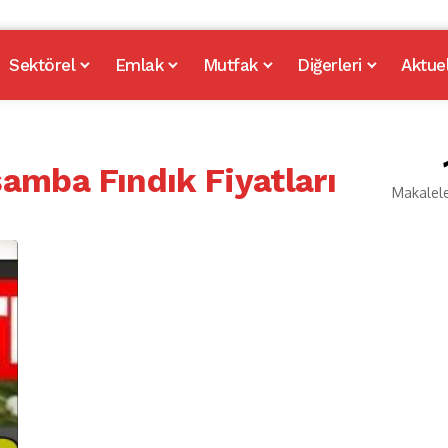
Sektörel
Emlak
Mutfak
Diğerleri
Aktue
amba Fındık Fiyatları
Makalel