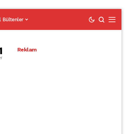
l Bültenler
1
Reklam
er