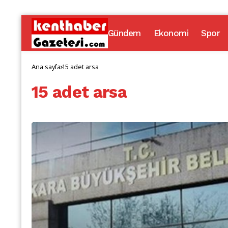
Gündem
Ekonomi
Spor
Ana sayfa
15 adet arsa
15 adet arsa