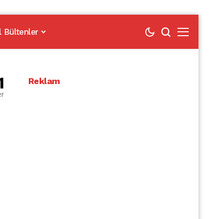
l Bültenler
1
Reklam
er