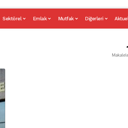
Sektörel
Emlak
Mutfak
Diğerleri
Aktue
Makalel