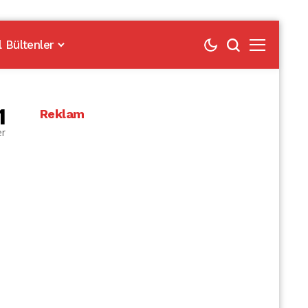
l Bültenler
1
Reklam
er