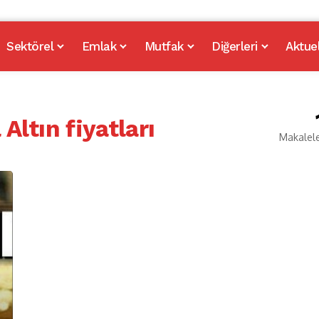
Sektörel
Emlak
Mutfak
Diğerleri
Aktue
Altın fiyatları
Makalel