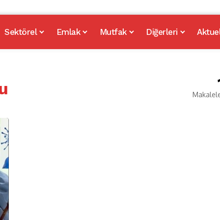
Sektörel
Emlak
Mutfak
Diğerleri
Aktue
u
Makalel