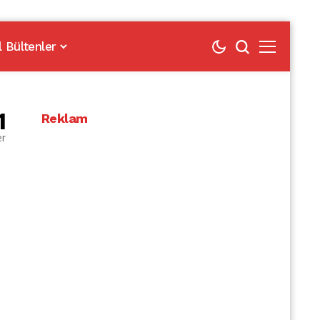
l Bültenler
1
Reklam
er