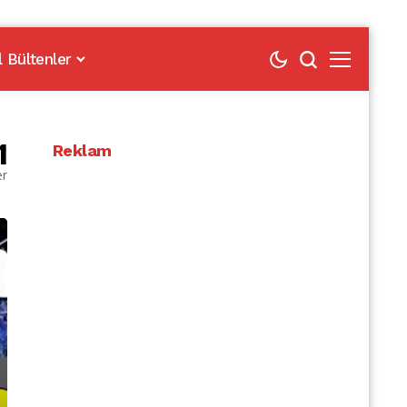
l Bültenler
1
Reklam
er