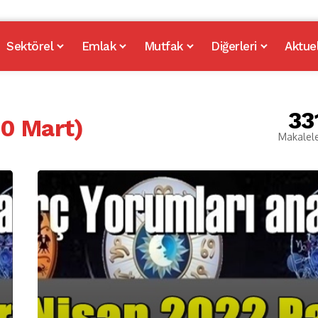
Sektörel
Emlak
Mutfak
Diğerleri
Aktue
33
20 Mart)
Makalel