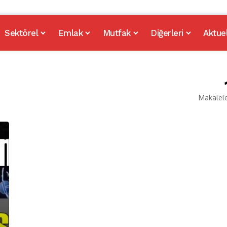
Sektörel
Emlak
Mutfak
Diğerleri
Aktue
Makalel