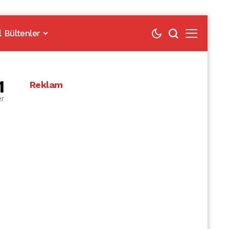
l Bültenler
1
Reklam
er