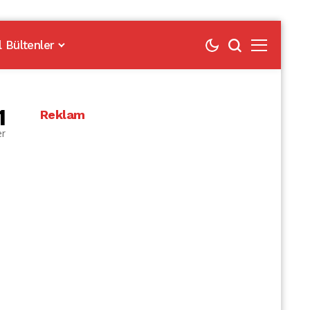
l Bültenler
1
Reklam
er