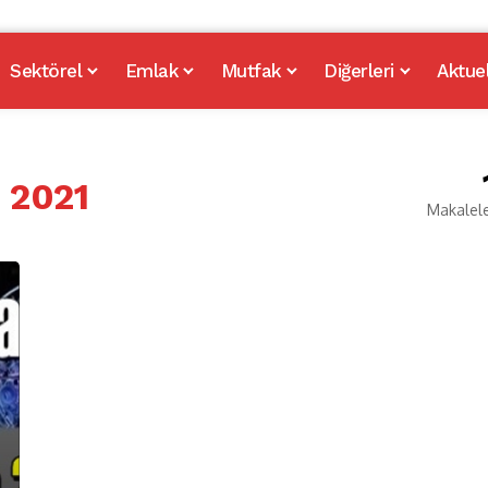
Sektörel
Emlak
Mutfak
Diğerleri
Aktue
n 2021
Makalel