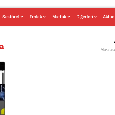
Sektörel
Emlak
Mutfak
Diğerleri
Aktue
a
Makalel