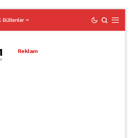
l Bültenler
1
Reklam
er