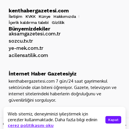
kenthabergazetesi.com
İletişim
KVKK
Künye
Hakkımızda
İçerik kaldırma talebi
Gizlilik
Bünyemizdekiler
aksamgazetesi.com.tr
sozcu.tv.tr
ye-mek.com.tr
acilensatilik.com
İnternet Haber Gazetesiyiz
kenthabergazetesi.com 7 gün/24 saat gayrimenkul
sektöründe olan biteni öğreniyor. Gazete, televizyon ve
internet sitelerindeki haberlerin doğruluğunu ve
güvenilirliğini sorguluyor.
Web sitemiz, deneyiminizi iyileştirmek için
çerezler kullanmaktadır. Daha fazla bilgi edinin
Kapat
Copyright 2026 - Tüm hakları saklıdır
kenthabergazetesi.com.
çerez politikasını oku