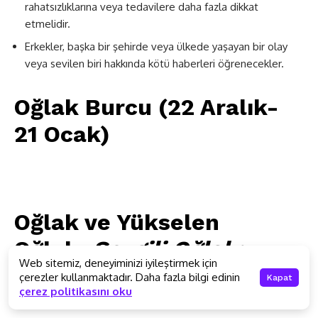
rahatsızlıklarına veya tedavilere daha fazla dikkat
etmelidir.
Erkekler, başka bir şehirde veya ülkede yaşayan bir olay
veya sevilen biri hakkında kötü haberleri öğrenecekler.
Oğlak Burcu (22 Aralık-
21 Ocak)
Oğlak ve Yükselen
Oğlak:
Sevgili Oğlak;
Web sitemiz, deneyiminizi iyileştirmek için
çerezler kullanmaktadır. Daha fazla bilgi edinin
Kapat
Tarot temsilci kartı:
Kupa Üçlüsü
çerez politikasını oku