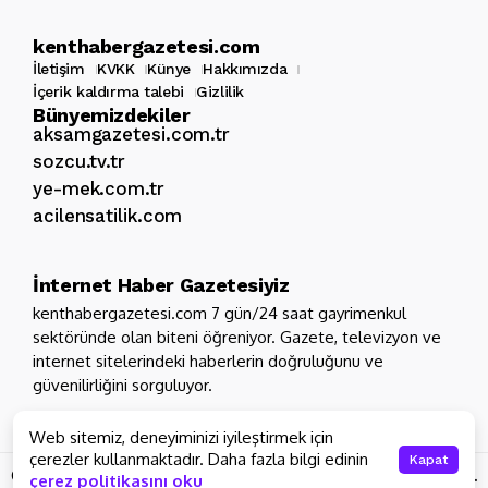
kenthabergazetesi.com
İletişim
KVKK
Künye
Hakkımızda
İçerik kaldırma talebi
Gizlilik
Bünyemizdekiler
aksamgazetesi.com.tr
sozcu.tv.tr
ye-mek.com.tr
acilensatilik.com
İnternet Haber Gazetesiyiz
kenthabergazetesi.com 7 gün/24 saat gayrimenkul
sektöründe olan biteni öğreniyor. Gazete, televizyon ve
internet sitelerindeki haberlerin doğruluğunu ve
güvenilirliğini sorguluyor.
Web sitemiz, deneyiminizi iyileştirmek için
çerezler kullanmaktadır. Daha fazla bilgi edinin
Kapat
Copyright 2026 - Tüm hakları saklıdır
kenthabergazetesi.com.
çerez politikasını oku